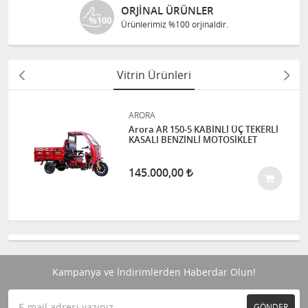
JINAL ÜRÜNLER
ÜCRETS
lerimiz %100 orjinaldir.
100 TL ve ü
Vitrin Ürünleri
ARORA
Arora AR 150-5 KABİNLİ ÜÇ TEKERLİ
KASALI BENZİNLİ MOTOSİKLET
145.000,00
Kampanya ve İndirimlerden Haberdar Olun!
GÖNDER