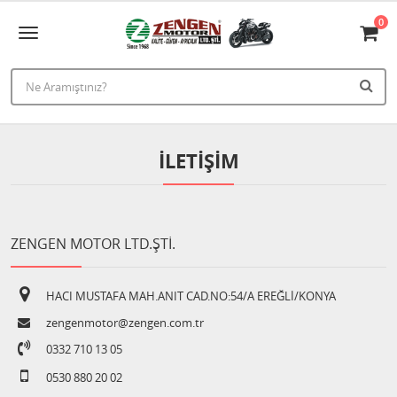
0
İLETIŞIM
ZENGEN MOTOR LTD.ŞTİ.
HACI MUSTAFA MAH.ANIT CAD.NO:54/A EREĞLİ/KONYA
zengenmotor@zengen.com.tr
0332 710 13 05
0530 880 20 02