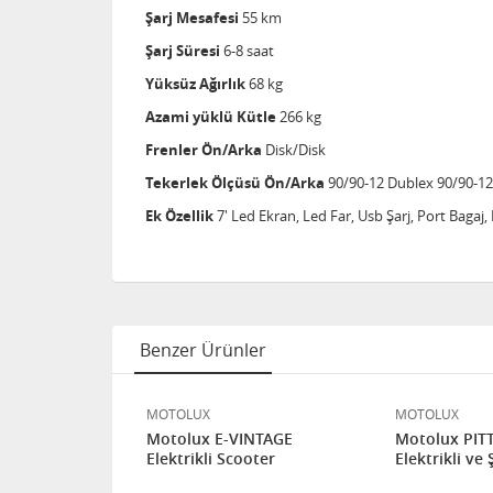
Şarj Mesafesi
55 km
Şarj Süresi
6-8 saat
Yüksüz Ağırlık
68 kg
Azami yüklü Kütle
266 kg
Frenler Ön/Arka
Disk/Disk
Tekerlek Ölçüsü Ön/Arka
90/90-12 Dublex 90/90-1
Ek Özellik
7' Led Ekran, Led Far, Usb Şarj, Port Bagaj, 
Benzer Ürünler
MOTOLUX
MOTOLUX
 5000
Motolux E-VINTAGE
Motolux PITTON 6000
SCOOTER
Elektrikli Scooter
Elektrikli ve Ş