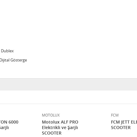
2 Dublex
Dijital Gösterge
MOTOLUX
FCM
Motolux ALF PRO
FCM JETT EL
arjlı
Elektrikli ve Şarjlı
SCOOTER
SCOOTER