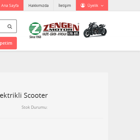
Ana Sayfa
Hakkımızda
İletişim
Üyelik
petim
ktrikli Scooter
Stok Durumu