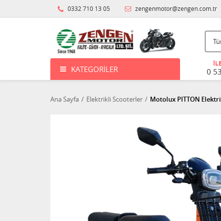
0332 710 13 05
zengenmotor@zengen.com.tr
İL
KATEGORILER
0 5
Ana Sayfa
Elektrikli Scooterler
Motolux PITTON Elektri