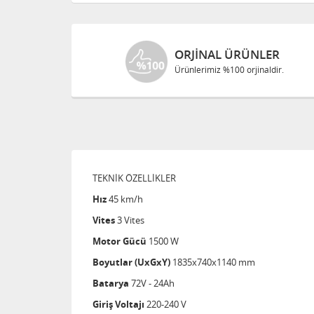
LER
ÜCRETSIZ KARGO
aldir.
100 TL ve üzeri alışverişlerinizde
TEKNİK ÖZELLİKLER
Hız
45 km/h
Vites
3 Vites
Motor Gücü
1500 W
Boyutlar (UxGxY)
1835x740x1140 mm
Batarya
72V - 24Ah
Giriş Voltajı
220-240 V