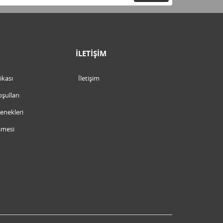
İLETİŞİM
tikası
İletişim
şulları
nekleri
şmesi