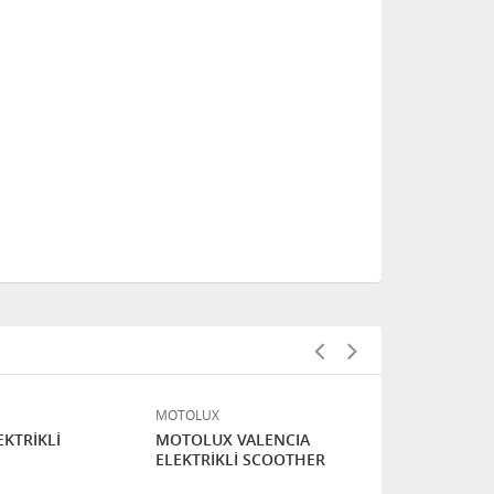
MOTOLUX
ARNİCA
EKTRİKLİ
MOTOLUX VALENCIA
ARNİCA EMİ
ELEKTRİKLİ SCOOTHER
ELEKTRİKLİ