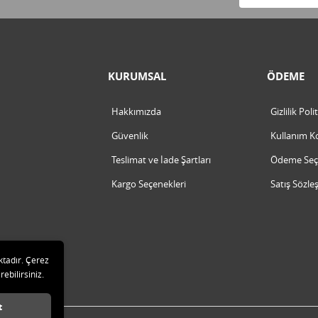
KURUMSAL
ÖDEME
Hakkımızda
Gizlilik Poli
Güvenlik
Kullanım Ko
Teslimat ve İade Şartları
Ödeme Seçe
Kargo Seçenekleri
Satış Sözle
ktadır. Çerez
rebilirsiniz.
t