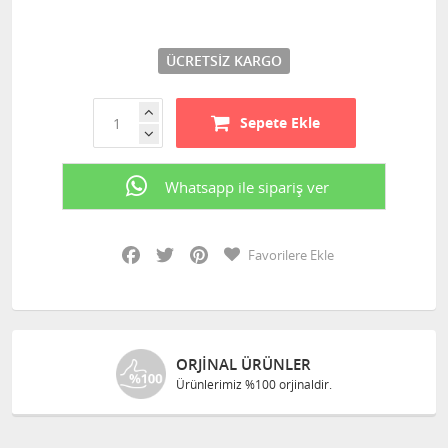
ÜCRETSIZ KARGO
Sepete Ekle
Whatsapp ile sipariş ver
Facebook
Twitter
Pinterest
Favorilere Ekle
ORJINAL ÜRÜNLER
Ürünlerimiz %100 orjinaldir.