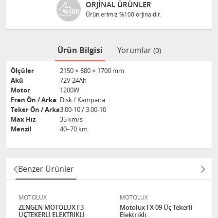
ORJINAL ÜRÜNLER
Ürünlerimiz %100 orjinaldir.
Ürün Bilgisi
Yorumlar
(0)
Ölçüler
2150 × 880 × 1700 mm
Akü
72V 24Ah
Motor
1200W
Fren Ön / Arka
Disk / Kampana
Teker Ön / Arka
3.00-10 / 3.00-10
Max Hız
35 km/s
Menzil
40–70 km
Benzer Ürünler
MOTOLUX
MOTOLUX
ZENGEN MOTOLUX F3
Motolux FX 09 Üç Tekerli
ÜÇTEKERLİ ELEKTRİKLİ
Elektrikli