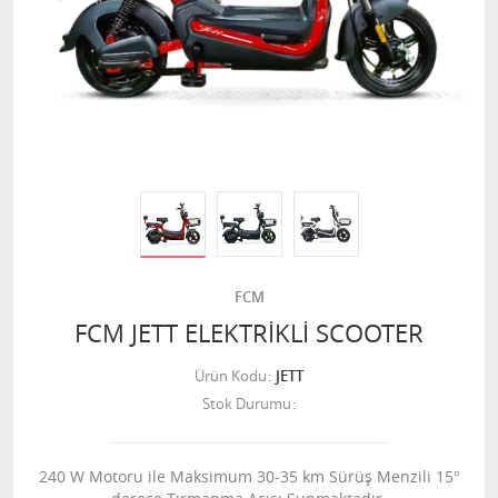
FCM
FCM JETT ELEKTRİKLİ SCOOTER
Ürün Kodu
JETT
Stok Durumu
240 W Motoru ile Maksimum 30-35 km Sürüş Menzili 15°