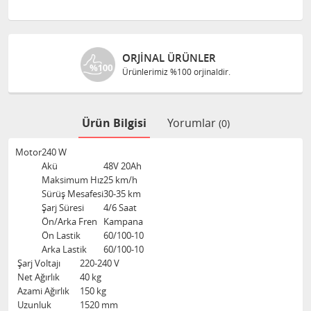
ORJINAL ÜRÜNLER
Ürünlerimiz %100 orjinaldir.
Ürün Bilgisi
Yorumlar
(0)
Motor
240 W
Akü
48V 20Ah
Maksimum Hız
25 km/h
Sürüş Mesafesi
30-35 km
Şarj Süresi
4/6 Saat
Ön/Arka Fren
Kampana
Ön Lastik
60/100-10
Arka Lastik
60/100-10
Şarj Voltajı
220-240 V
Net Ağırlık
40 kg
Azami Ağırlık
150 kg
Uzunluk
1520 mm