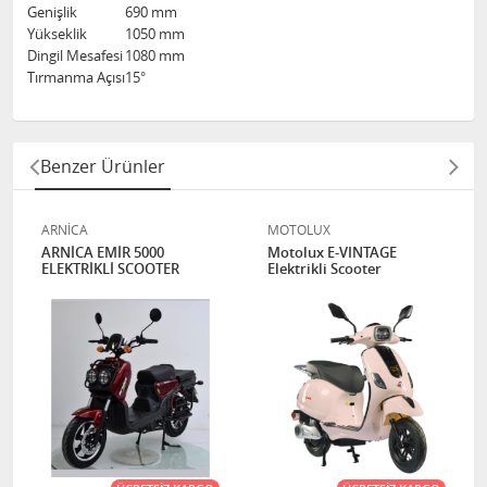
Genişlik
690 mm
Yükseklik
1050 mm
Dingil Mesafesi
1080 mm
Tırmanma Açısı
15°
Benzer Ürünler
ARNİCA
MOTOLUX
ARNİCA EMİR 5000
Motolux E-VINTAGE
ELEKTRİKLİ SCOOTER
Elektrikli Scooter