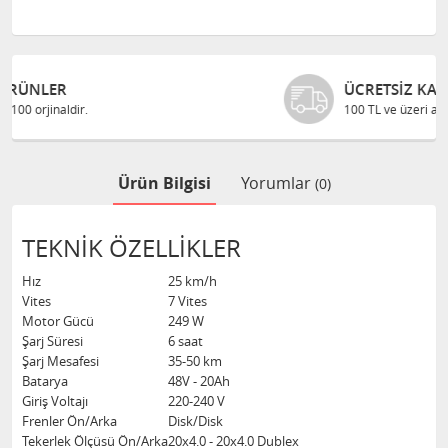
ÜCRETSIZ KARGO
100 TL ve üzeri alışverişlerinizde
Ürün Bilgisi
Yorumlar
(0)
TEKNİK ÖZELLİKLER
Hız
25 km/h
Vites
7 Vites
Motor Gücü
249 W
Şarj Süresi
6 saat
Şarj Mesafesi
35-50 km
Batarya
48V - 20Ah
Giriş Voltajı
220-240 V
Frenler Ön/Arka
Disk/Disk
Tekerlek Ölçüsü Ön/Arka
20x4.0 - 20x4.0 Dublex