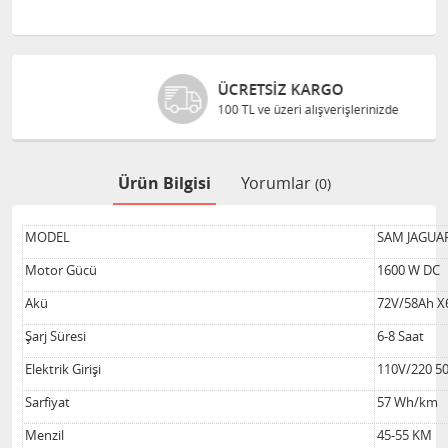
ÜCRETSIZ KARGO
100 TL ve üzeri alışverişlerinizde
Ürün Bilgisi
Yorumlar
(0)
MODEL
SAM JAGUA
Motor Gücü
1600 W DC
Akü
72V/58Ah X
Şarj Süresi
6-8 Saat
Elektrik Girişi
110V/220 5
Sarfiyat
57 Wh/km
Menzil
45-55 KM