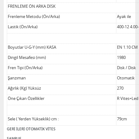
FRENLEME ÖN ARKA DİSK
Frenleme Metodu (Ön/Arka)
Ayak ile
Lastik (Ön/Arka)
400-12 4.00
Boyutlar U-G-Y (mm) KASA
EN 1.10 CM
Dingil Mesafesi (mm)
1980
Fren Tipi (Ön/Arka)
Disk / Disk
Şanzıman
Otomatik
Ağırlık (Kg) Yüksüz
270
Öne Çıkan Özellikler
R Vites+Le
Sele ( Yerden Yükseklik) cm :
79cm
GERİ İLERİ OTOMATİK VİTES
SANRUF