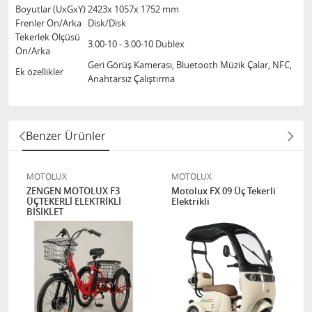
Boyutlar (UxGxY)
2423x 1057x 1752 mm
Frenler Ön/Arka
Disk/Disk
Tekerlek Ölçüsü
3.00-10 - 3.00-10 Dublex
Ön/Arka
Geri Görüş Kamerası, Bluetooth Müzik Çalar, NFC,
Ek özellikler
Anahtarsız Çalıştırma
Benzer Ürünler
MOTOLUX
MOTOLUX
ZENGEN MOTOLUX F3
Motolux FX 09 Üç Tekerli
ÜÇTEKERLİ ELEKTRİKLİ
Elektrikli
BİSİKLET